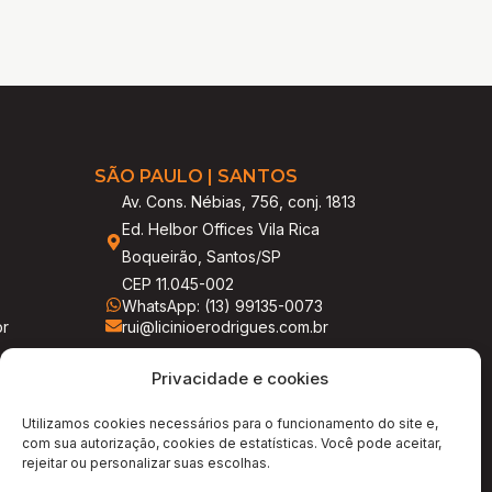
SÃO PAULO | SANTOS
Av. Cons. Nébias, 756, conj. 1813
Ed. Helbor Offices Vila Rica
Boqueirão, Santos/SP
CEP 11.045-002
WhatsApp: (13) 99135-0073
br
rui@licinioerodrigues.com.br
Privacidade e cookies
Utilizamos cookies necessários para o funcionamento do site e,
com sua autorização, cookies de estatísticas. Você pode aceitar,
rejeitar ou personalizar suas escolhas.