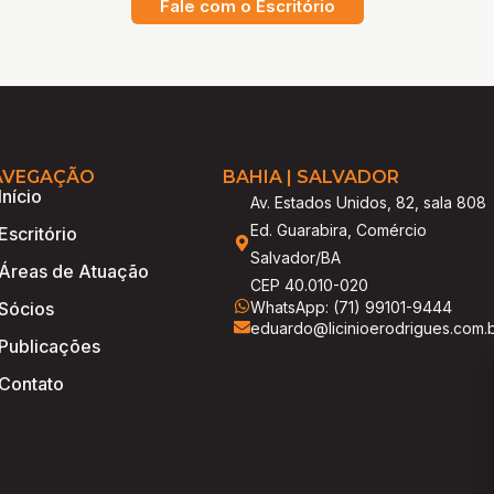
Fale com o Escritório
AVEGAÇÃO
BAHIA | SALVADOR
Início
Av. Estados Unidos, 82, sala 808
Ed. Guarabira, Comércio
Escritório
Salvador/BA
Áreas de Atuação
CEP 40.010-020
WhatsApp: (71) 99101-9444
Sócios
eduardo@licinioerodrigues.com.
Publicações
Contato