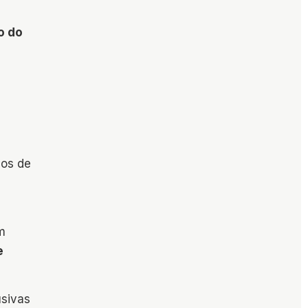
o do
nos de
m
e
usivas