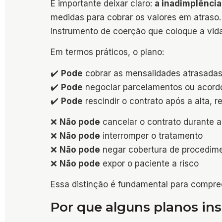
É importante deixar claro:
a inadimplência
medidas para cobrar os valores em atraso
instrumento de coerção que coloque a vida
Em termos práticos, o plano:
✔️
Pode
cobrar as mensalidades atrasada
✔️
Pode
negociar parcelamentos ou acord
✔️
Pode
rescindir o contrato após a alta, r
❌
Não pode
cancelar o contrato durante a
❌
Não pode
interromper o tratamento
❌
Não pode
negar cobertura de procedime
❌
Não pode
expor o paciente a risco
Essa distinção é fundamental para compre
Por que alguns planos in