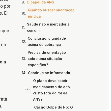
O papel da ANS
do por
Quando buscar orientação
e. E
jurídica
Saúde não é mercadoria
 que
comum
Conclusão: dignidade
 na
acima da cobrança
Precisa de orientação
sobre uma situação
e a
específica?
—
Continue se informando
O plano deve cobrir
medicamento de alto
custo fora do rol da
rata
ANS?
s,
Caí no Golpe do Pix: O