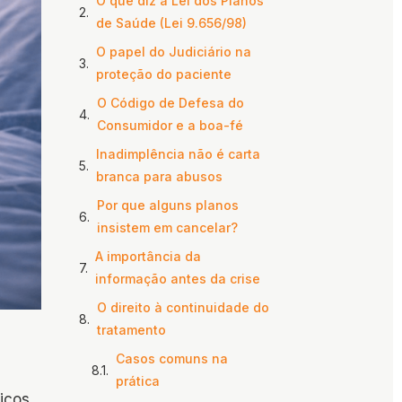
O que diz a Lei dos Planos
de Saúde (Lei 9.656/98)
O papel do Judiciário na
proteção do paciente
O Código de Defesa do
Consumidor e a boa-fé
Inadimplência não é carta
branca para abusos
Por que alguns planos
insistem em cancelar?
A importância da
informação antes da crise
O direito à continuidade do
tratamento
Casos comuns na
prática
icos