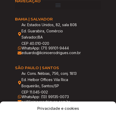
NAVEGAÇÃO
BAHIA | SALVADOR
Av. Estados Unidos, 82, sala 808
Ed. Guarabira, Comércio
Salvador/BA
CEP 40.010-020
WhatsApp: (71) 99101-9444
eduardo@licinioerodrigues.com.br
SÃO PAULO | SANTOS
Av. Cons. Nébias, 756, conj. 1813
Ed. Helbor Offices Vila Rica
Boqueirão, Santos/SP
CEP 11.045-002
WhatsApp: (13) 99135-0073
rui@licinioerodrigues.com.br
Privacidade e cookies