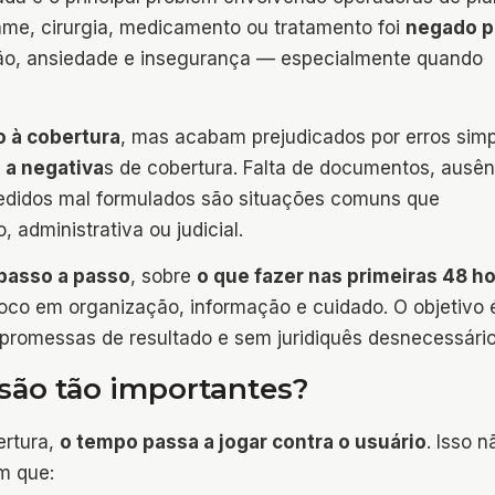
ame, cirurgia, medicamento ou tratamento foi
negado p
o, ansiedade e insegurança — especialmente quando
o à cobertura
, mas acabam prejudicados por erros sim
 a negativa
s de cobertura. Falta de documentos, ausên
pedidos mal formulados são situações comuns que
 administrativa ou judicial.
 passo a passo
, sobre
o que fazer nas primeiras 48 h
oco em organização, informação e cuidado. O objetivo 
 promessas de resultado e sem juridiquês desnecessário
 são tão importantes?
rtura,
o tempo passa a jogar contra o usuário
. Isso n
im que: