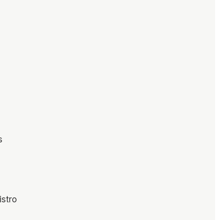
s
istro