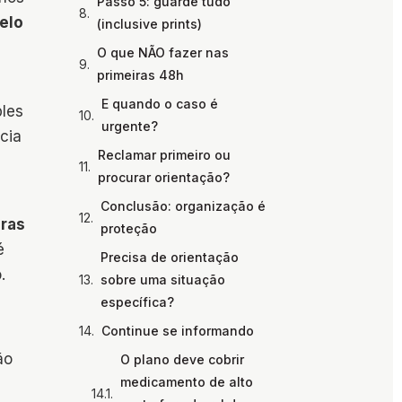
Passo 5: guarde tudo
elo
(inclusive prints)
O que NÃO fazer nas
primeiras 48h
E quando o caso é
ples
urgente?
cia
Reclamar primeiro ou
procurar orientação?
Conclusão: organização é
oras
proteção
é
Precisa de orientação
.
sobre uma situação
específica?
Continue se informando
ão
O plano deve cobrir
medicamento de alto