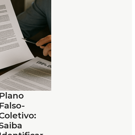
Plano
Falso-
Coletivo:
Saiba