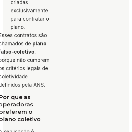
criadas
exclusivamente
para contratar o
plano.
Esses contratos são
chamados de
plano
falso-coletivo
,
porque não cumprem
os critérios legais de
coletividade
definidos pela ANS.
Por que as
operadoras
preferem o
plano coletivo
A explicação é