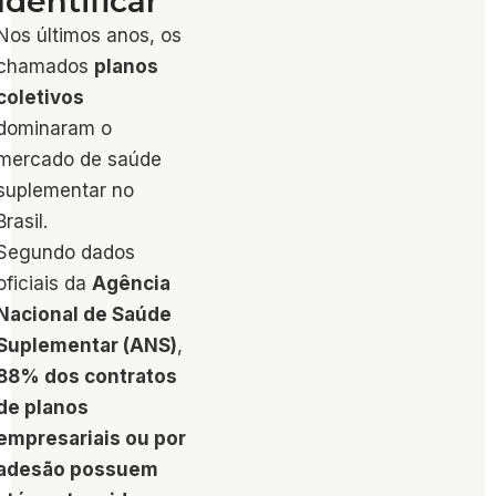
Identificar
Nos últimos anos, os
chamados
planos
coletivos
dominaram o
mercado de saúde
suplementar no
Brasil.
Segundo dados
oficiais da
Agência
Nacional de Saúde
Suplementar (ANS)
,
88% dos contratos
de planos
empresariais ou por
adesão possuem