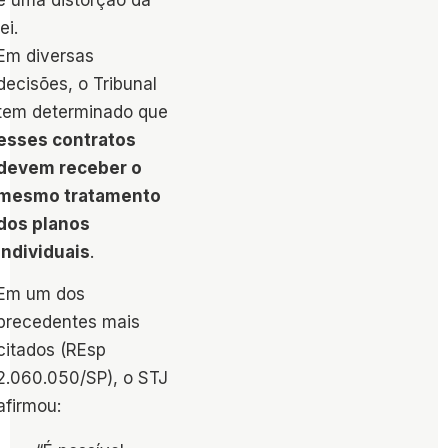
é uma distorção da
lei.
Em diversas
decisões, o Tribunal
tem determinado que
esses contratos
devem receber o
mesmo tratamento
dos planos
individuais
.
Em um dos
precedentes mais
citados (REsp
2.060.050/SP), o STJ
afirmou: