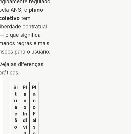
rigidamente regulado
pela ANS, o
plano
coletivo
tem
liberdade contratual
— o que significa
menos regras e mais
riscos para o usuário.
Veja as diferenças
práticas:
Si
Pl
Pl
t
a
a
u
n
n
a
o
o
ç
In
F
ã
di
al
o
vi
s
d
o