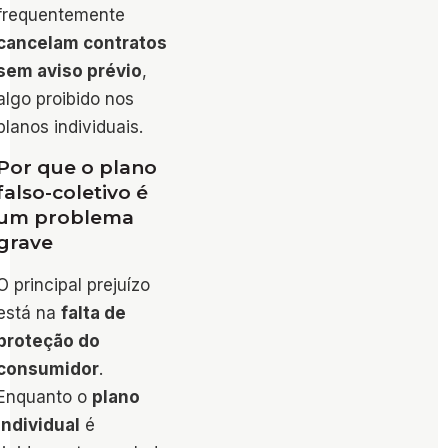
frequentemente
cancelam contratos
sem aviso prévio
,
algo proibido nos
planos individuais.
Por que o plano
falso-coletivo é
um problema
grave
O principal prejuízo
está na
falta de
proteção do
consumidor
.
Enquanto o
plano
individual
é