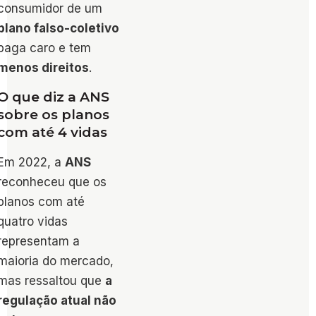
consumidor de um
plano falso-coletivo
paga caro e tem
menos direitos
.
O que diz a ANS
sobre os planos
com até 4 vidas
Em 2022, a
ANS
reconheceu que os
planos com até
quatro vidas
representam a
maioria do mercado,
mas ressaltou que
a
regulação atual não