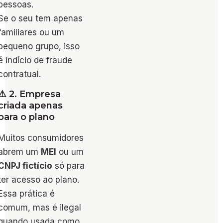
pessoas.
Se o seu tem apenas
familiares ou um
pequeno grupo, isso
é indício de fraude
contratual.
⚠️ 2. Empresa
criada apenas
para o plano
Muitos consumidores
abrem um
MEI
ou um
CNPJ fictício
só para
ter acesso ao plano.
Essa prática é
comum, mas é ilegal
quando usada como