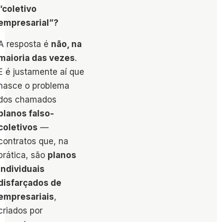
“coletivo
empresarial”?
A resposta é
não, na
maioria das vezes
.
E é justamente aí que
nasce o problema
dos chamados
planos falso-
coletivos
—
contratos que, na
prática, são
planos
individuais
disfarçados de
empresariais
,
criados por