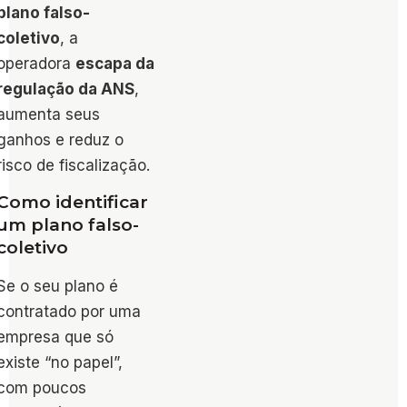
plano falso-
coletivo
, a
operadora
escapa da
regulação da ANS
,
aumenta seus
ganhos e reduz o
risco de fiscalização.
Como identificar
um plano falso-
coletivo
Se o seu plano é
contratado por uma
empresa que só
existe “no papel”,
com poucos