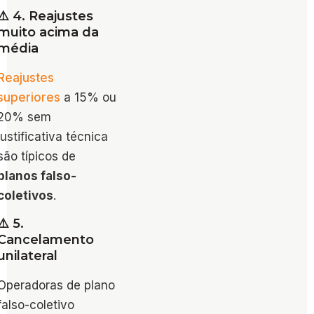
⚠️ 4. Reajustes
muito acima da
média
Reajustes
superiores
a 15% ou
20% sem
justificativa técnica
são típicos de
planos falso-
coletivos
.
⚠️ 5.
Cancelamento
unilateral
Operadoras de plano
falso-coletivo