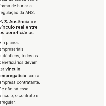
forma de burlar a
regulação da ANS.
⚠️ 3. Ausência de
vínculo real entre
os beneficiários
Em planos
empresariais
autênticos, todos os
beneficiários devem
ter
vínculo
empregatício
com a
empresa contratante.
Se não há esse
vínculo, o contrato é
irregular.