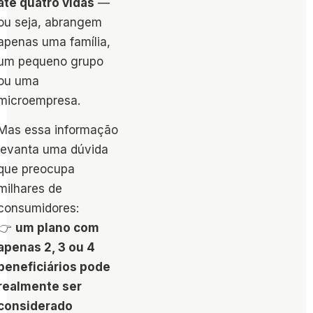
até quatro vidas
—
ou seja, abrangem
apenas uma família,
um pequeno grupo
ou uma
microempresa.
Mas essa informação
levanta uma dúvida
que preocupa
milhares de
consumidores:
👉
um plano com
apenas 2, 3 ou 4
beneficiários pode
realmente ser
considerado