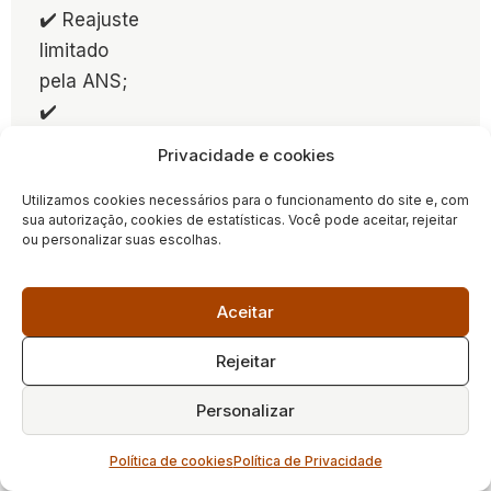
✔️ Reajuste
limitado
pela ANS;
✔️
Proibição
Privacidade e cookies
de
Utilizamos cookies necessários para o funcionamento do site e, com
cancelame
sua autorização, cookies de estatísticas. Você pode aceitar, rejeitar
nto
ou personalizar suas escolhas.
unilateral;
✔️
Aceitar
Aplicação
do Código
Rejeitar
de Defesa
Personalizar
do
Consumido
Política de cookies
Política de Privacidade
r.