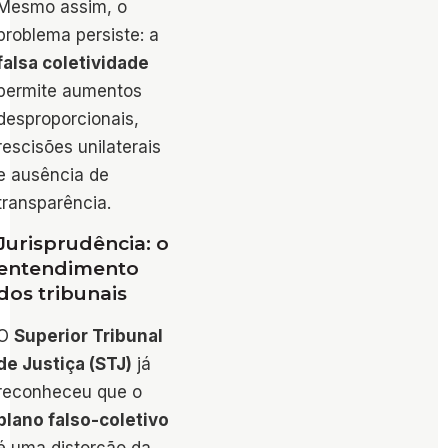
Mesmo assim, o
problema persiste: a
falsa coletividade
permite aumentos
desproporcionais,
rescisões unilaterais
e ausência de
transparência.
Jurisprudência: o
entendimento
dos tribunais
O
Superior Tribunal
de Justiça (STJ)
já
reconheceu que o
plano falso-coletivo