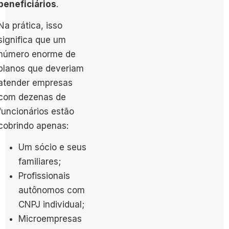
beneficiários
.
Na prática, isso
significa que um
número enorme de
planos que deveriam
atender empresas
com dezenas de
funcionários estão
cobrindo apenas:
Um sócio e seus
familiares;
Profissionais
autônomos com
CNPJ individual;
Microempresas