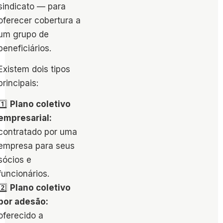
sindicato — para
oferecer cobertura a
um grupo de
beneficiários.
Existem dois tipos
principais:
1️⃣
Plano coletivo
empresarial:
contratado por uma
empresa para seus
sócios e
funcionários.
2️⃣
Plano coletivo
por adesão:
oferecido a