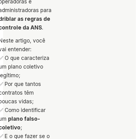
operadoras e
administradoras para
driblar as regras de
controle da ANS
.
Neste artigo, você
vai entender:
✅ O que caracteriza
um plano coletivo
legítimo;
✅ Por que tantos
contratos têm
poucas vidas;
✅ Como identificar
um
plano falso-
coletivo
;
✅ E o que fazer se o