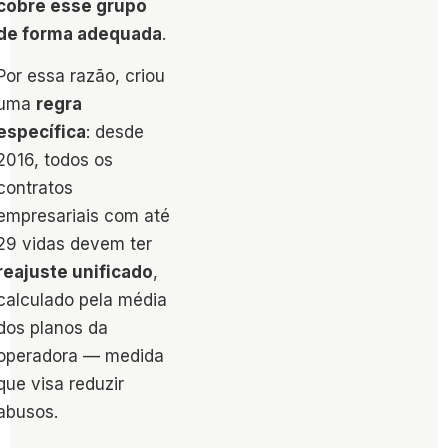
cobre esse grupo
de forma adequada
.
Por essa razão, criou
uma
regra
específica
: desde
2016, todos os
contratos
empresariais com até
29 vidas devem ter
reajuste unificado
,
calculado pela média
dos planos da
operadora — medida
que visa reduzir
abusos.