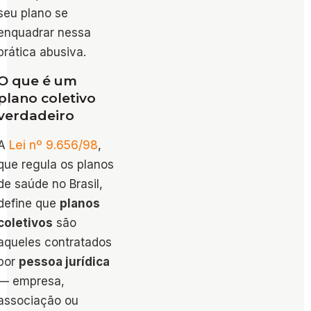
seu plano se
enquadrar nessa
prática abusiva.
O que é um
plano coletivo
verdadeiro
A
Lei nº 9.656/98
,
que regula os planos
de saúde no Brasil,
define que
planos
coletivos
são
aqueles contratados
por
pessoa jurídica
— empresa,
associação ou