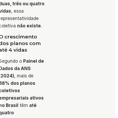
duas, três ou quatro
vidas
, essa
representatividade
coletiva
não existe
.
O crescimento
dos planos com
até 4 vidas
Segundo o
Painel de
Dados da ANS
(2024)
, mais de
88% dos planos
coletivos
empresariais ativos
no Brasil
têm
até
quatro