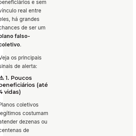
beneficiários e sem
vínculo real entre
eles, há grandes
chances de ser um
plano falso-
coletivo
.
Veja os principais
sinais de alerta:
⚠️ 1. Poucos
beneficiários (até
4 vidas)
Planos coletivos
legítimos costumam
atender dezenas ou
centenas de