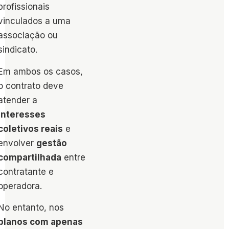
profissionais
vinculados a uma
associação ou
sindicato.
Em ambos os casos,
o contrato deve
atender a
interesses
coletivos reais
e
envolver
gestão
compartilhada
entre
contratante e
operadora.
No entanto, nos
planos com apenas