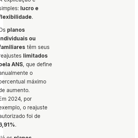
simples:
lucro e
flexibilidade
.
Os
planos
individuais ou
familiares
têm seus
reajustes
limitados
pela ANS
, que define
anualmente o
percentual máximo
de aumento.
Em 2024, por
exemplo, o reajuste
autorizado foi de
6,91%
.
Já os
planos