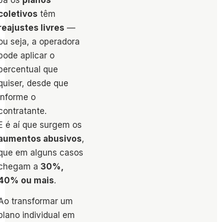
coletivos
têm
reajustes livres
—
ou seja, a operadora
pode aplicar o
percentual que
quiser, desde que
informe o
contratante.
E é aí que surgem os
aumentos abusivos
,
que em alguns casos
chegam a
30%,
40% ou mais
.
Ao transformar um
plano individual em