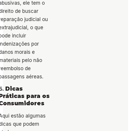
abusivas, ele tem o
direito de buscar
reparação judicial ou
extrajudicial, o que
pode incluir
indenizações por
danos morais e
materiais pelo não
reembolso de
passagens aéreas​.
6.
Dicas
Práticas para os
Consumidores
Aqui estão algumas
dicas que podem