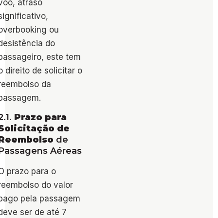
voo, atraso
significativo,
overbooking ou
desistência do
passageiro, este tem
o direito de solicitar o
reembolso da
passagem.
2.1.
Prazo para
Solicitação de
Reembolso
de
Passagens Aéreas
O prazo para o
reembolso do valor
pago pela passagem
deve ser de até 7