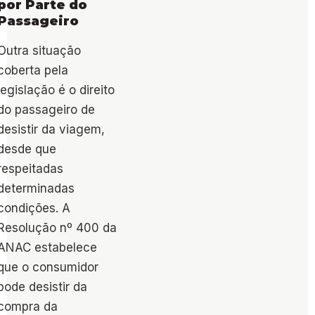
por Parte do
Passageiro
Outra situação
coberta pela
legislação é o direito
do passageiro de
desistir da viagem,
desde que
respeitadas
determinadas
condições. A
Resolução nº 400 da
ANAC estabelece
que o consumidor
pode desistir da
compra da