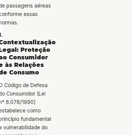
de passagens aéreas
conforme essas
normas.
1.
Contextualização
Legal: Proteção
ao Consumidor
e às Relações
de Consumo
O Código de Defesa
do Consumidor (Lei
nº 8.078/1990)
estabelece como
princípio fundamental
a vulnerabilidade do