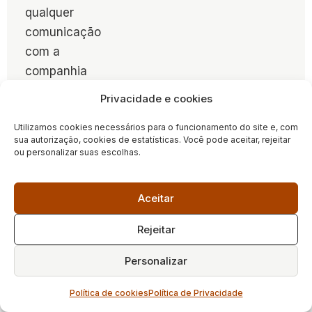
qualquer
comunicação
com a
companhia
aérea.
Privacidade e cookies
Conheça os
Utilizamos cookies necessários para o funcionamento do site e, com
seus direitos
:
sua autorização, cookies de estatísticas. Você pode aceitar, rejeitar
Familiarize-se
ou personalizar suas escolhas.
com a
legislação
Aceitar
aplicável, como
o CDC e a
Rejeitar
Resolução nº
Personalizar
400 da ANAC.
Isso lhe dará
Política de cookies
Política de Privacidade
segurança ao