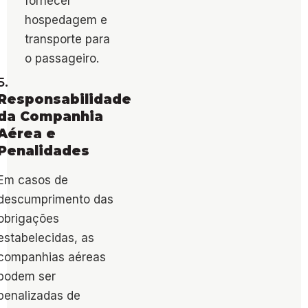
fornecer
hospedagem e
transporte para
o passageiro​.
5.
Responsabilidade
da Companhia
Aérea e
Penalidades
Em casos de
descumprimento das
obrigações
estabelecidas, as
companhias aéreas
podem ser
penalizadas de