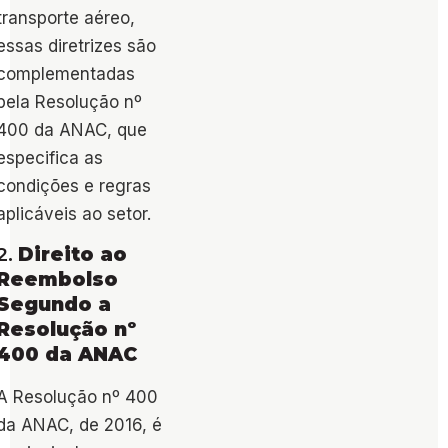
transporte aéreo,
essas diretrizes são
complementadas
pela Resolução nº
400 da ANAC, que
especifica as
condições e regras
aplicáveis ao setor.
2.
Direito ao
Reembolso
Segundo a
Resolução nº
400 da ANAC
A Resolução nº 400
da ANAC, de 2016, é