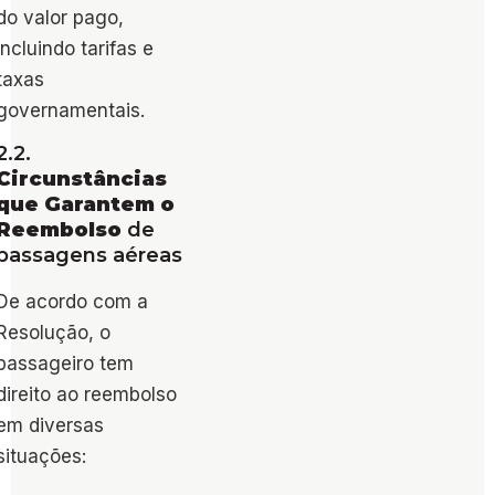
do valor pago,
incluindo tarifas e
taxas
governamentais.
2.2.
Circunstâncias
que Garantem o
Reembolso
de
passagens aéreas
De acordo com a
Resolução, o
passageiro tem
direito ao reembolso
em diversas
situações: