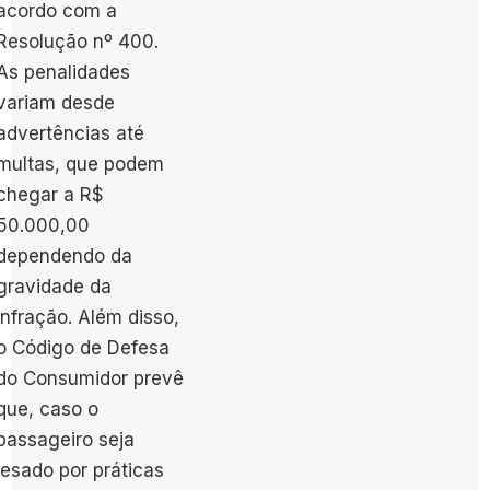
acordo com a
Resolução nº 400.
As penalidades
variam desde
advertências até
multas, que podem
chegar a R$
50.000,00
dependendo da
gravidade da
infração​. Além disso,
o Código de Defesa
do Consumidor prevê
que, caso o
passageiro seja
lesado por práticas