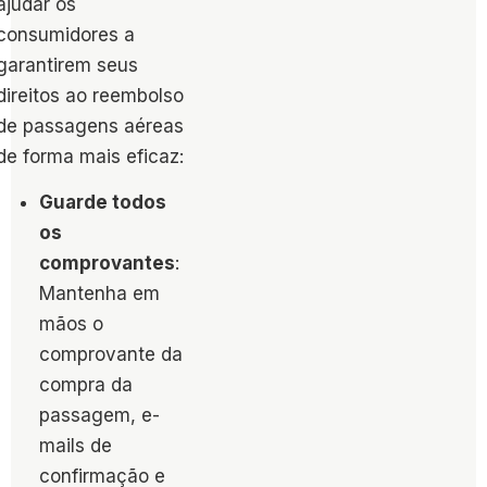
ajudar os
consumidores a
garantirem seus
direitos ao reembolso
de passagens aéreas
de forma mais eficaz:
Guarde todos
os
comprovantes
:
Mantenha em
mãos o
comprovante da
compra da
passagem, e-
mails de
confirmação e