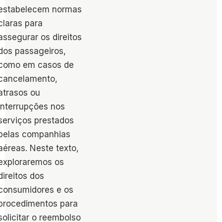
estabelecem normas
claras para
assegurar os direitos
dos passageiros,
como em casos de
cancelamento,
atrasos ou
interrupções nos
serviços prestados
pelas companhias
aéreas. Neste texto,
exploraremos os
direitos dos
consumidores e os
procedimentos para
solicitar o reembolso