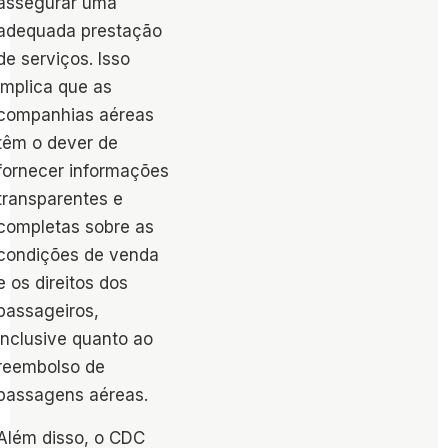
assegurar uma
adequada prestação
de serviços. Isso
implica que as
companhias aéreas
têm o dever de
fornecer informações
transparentes e
completas sobre as
condições de venda
e os direitos dos
passageiros,
inclusive quanto ao
reembolso de
passagens aéreas.
Além disso, o CDC