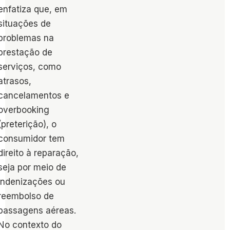
enfatiza que, em
situações de
problemas na
prestação de
serviços, como
atrasos,
cancelamentos e
overbooking
(preterição), o
consumidor tem
direito à reparação,
seja por meio de
indenizações ou
reembolso​ de
passagens aéreas.
No contexto do