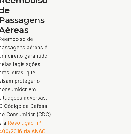
Reembolso
de
Passagens
Aéreas
Reembolso de
passagens aéreas é
um direito garantido
pelas legislações
brasileiras, que
visam proteger o
consumidor em
situações adversas.
O Código de Defesa
do Consumidor (CDC)
e a
Resolução nº
400/2016 da ANAC