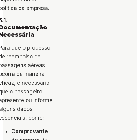
política da empresa.
3.1.
Documentação
Necessária
Para que o processo
de reembolso​ de
passagens aéreas
ocorra de maneira
eficaz, é necessário
que o passageiro
apresente ou informe
alguns dados
essenciais, como:
Comprovante
de compra
da