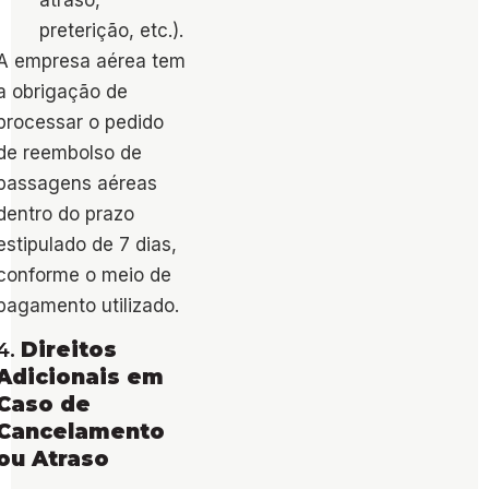
preterição, etc.).
A empresa aérea tem
a obrigação de
processar o pedido
de reembolso de
passagens aéreas
dentro do prazo
estipulado de 7 dias,
conforme o meio de
pagamento utilizado​.
4.
Direitos
Adicionais em
Caso de
Cancelamento
ou Atraso