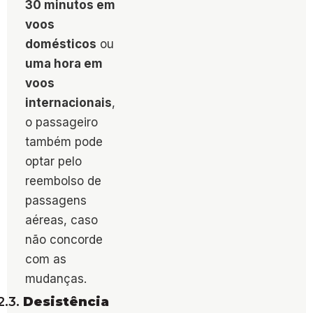
30 minutos em
voos
domésticos
ou
uma hora em
voos
internacionais
,
o passageiro
também pode
optar pelo
reembolso de
passagens
aéreas, caso
não concorde
com as
mudanças​.
2.3.
Desistência