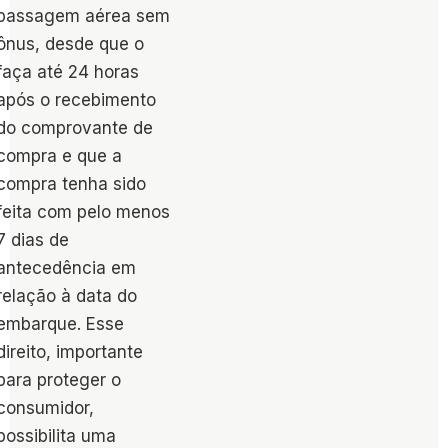
passagem aérea sem
ônus, desde que o
faça até 24 horas
após o recebimento
do comprovante de
compra e que a
compra tenha sido
feita com pelo menos
7 dias de
antecedência em
relação à data do
embarque​. Esse
direito, importante
para proteger o
consumidor,
possibilita uma