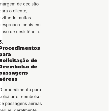
margem de decisão
para o cliente,
evitando multas
desproporcionais em
caso de desistência.
3.
Procedimentos
para
Solicitação de
Reembolso
de
passagens
aéreas
O procedimento para
solicitar o reembolso
de passagens aéreas
segue, geralmente,