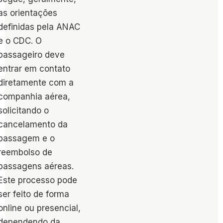
as orientações
definidas pela ANAC
e o CDC. O
passageiro deve
entrar em contato
diretamente com a
companhia aérea,
solicitando o
cancelamento da
passagem e o
reembolso​ de
passagens aéreas.
Este processo pode
ser feito de forma
online ou presencial,
dependendo da