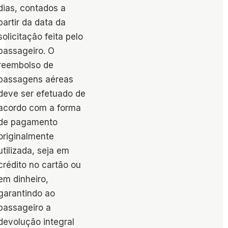
dias, contados a
partir da data da
solicitação feita pelo
passageiro​. O
reembolso​ de
passagens aéreas
deve ser efetuado de
acordo com a forma
de pagamento
originalmente
utilizada, seja em
crédito no cartão ou
em dinheiro,
garantindo ao
passageiro a
devolução integral