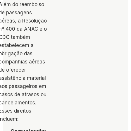
Além do reembolso​
de passagens
aéreas, a Resolução
nº 400 da ANAC e o
CDC também
estabelecem a
obrigação das
companhias aéreas
de oferecer
assistência material
aos passageiros em
casos de atrasos ou
cancelamentos.
Esses direitos
incluem: