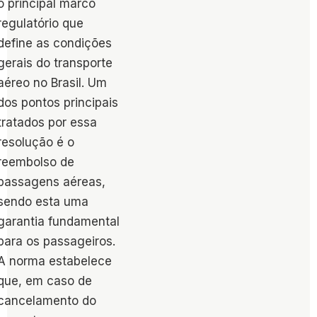
o principal marco
regulatório que
define as condições
gerais do transporte
aéreo no Brasil. Um
dos pontos principais
tratados por essa
resolução é o
reembolso de
passagens aéreas,
sendo esta uma
garantia fundamental
para os passageiros.
A norma estabelece
que, em caso de
cancelamento do