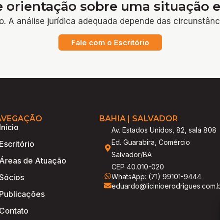
e orientação sobre uma situação e
o. A análise jurídica adequada depende das circunstânc
Fale com o Escritório
AVEGAÇÃO
BAHIA | SALVADOR
Início
Av. Estados Unidos, 82, sala 808
Ed. Guarabira, Comércio
Escritório
Salvador/BA
Áreas de Atuação
CEP 40.010-020
WhatsApp: (71) 99101-9444
Sócios
eduardo@licinioerodrigues.com.
Publicações
Contato