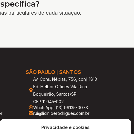
specífica?
ias particulares de cada situação.
SÃO PAULO | SANTOS
Av. Cons. Nébias, 756, conj. 1813
Ed. Helbor Offices Vila Rica
Boqueirão, Santos/SP
CEP 11.045-002
WhatsApp: (13) 99135-0073
br
rui@licinioerodrigues.com.br
Privacidade e cookies